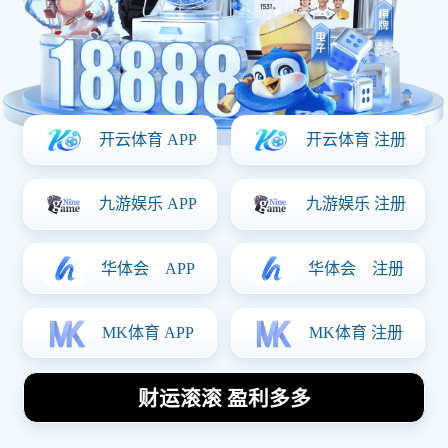
杨子足球明星直播在线观看
精彩赛事回顾与球迷互动全
程直播体验
2026-02-05
1
分享
在当今互联网快速发展的时代，足球直播已经成为了球迷们
追逐体育激情的重要方式。杨子足球明星直播致力于为广大
球迷提供精彩赛事的实时回顾与互动体验，通过全程直播让
每一位观众都能感受到比赛的紧张氛围和激烈竞争。本文将
围绕“杨子足球明星直播在线观看精彩赛事回顾与球迷互动全
程直播体验”这一主题，从赛事回顾、球迷互动、技术支持及