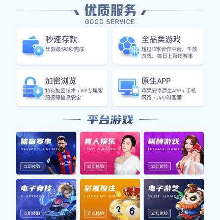
未来展望四个方面进行深入探讨，以期全面呈现这一平台的
独特魅力与价值。
1、精彩赛事回顾
在杨子足球明星直播平台上，每场重要比赛都会被细致地回
顾与解析。通过专业的解说团队，观众不仅能够看到比赛的
精彩片段，还能了解每个进球背后的战术思考和球队策略。
这种深度分析不仅丰富了观众的观看体验，也提升了他们对
比赛的理解。
此外，赛事回顾还包括多角度的视频剪辑，让观众可以选择
自己喜欢的视角来观看每一个关键时刻。例如，近距离镜头
捕捉到球员射门瞬间的表情，以及远景镜头展示全队配合，
这些都让人倍感刺激。
通过这样的赛事回顾，杨子足球明星直播不仅满足了球迷对
于结果的关注，更让他们享受到了过程中的每一次心跳加
速。这种沉浸式体验，使得每一位观众都仿佛置身赛场之