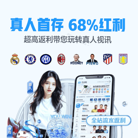
应用实例
首页
应用实例